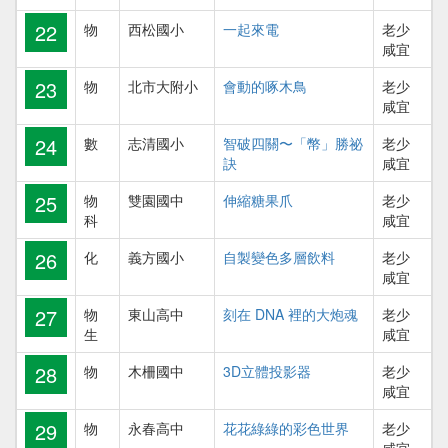
22
物
西松國小
一起來電
老少
咸宜
23
物
北市大附小
會動的啄木鳥
老少
咸宜
24
數
志清國小
智破四關〜「幣」勝祕
老少
訣
咸宜
25
物
雙園國中
伸縮糖果爪
老少
科
咸宜
26
化
義方國小
自製變色多層飲料
老少
咸宜
27
物
東山高中
刻在 DNA 裡的大炮魂
老少
生
咸宜
28
物
木柵國中
3D立體投影器
老少
咸宜
29
物
永春高中
花花綠綠的彩色世界
老少
咸宜