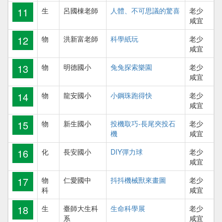
11
生
呂國棟老師
人體、不可思議的驚喜
老少
咸宜
12
物
洪新富老師
科學紙玩
老少
咸宜
13
物
明德國小
兔兔探索樂園
老少
咸宜
14
物
龍安國小
小鋼珠跑得快
老少
咸宜
15
物
新生國小
投機取巧-長尾夾投石
老少
機
咸宜
16
化
長安國小
DIY彈力球
老少
咸宜
17
物
仁愛國中
抖抖機械獸來畫圖
老少
科
咸宜
18
生
臺師大生科
生命科學展
老少
系
咸宜