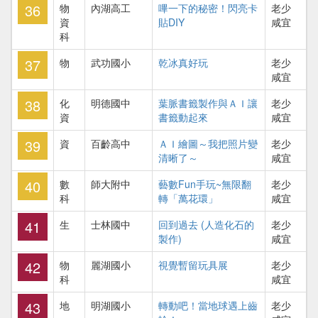
36
物
內湖高工
嗶一下的秘密！閃亮卡
老少
資
貼DIY
咸宜
科
37
物
武功國小
乾冰真好玩
老少
咸宜
38
化
明德國中
葉脈書籤製作與ＡＩ讓
老少
資
書籤動起來
咸宜
39
資
百齡高中
ＡＩ繪圖～我把照片變
老少
清晰了～
咸宜
40
數
師大附中
藝數Fun手玩~無限翻
老少
科
轉「萬花環」
咸宜
41
生
士林國中
回到過去 (人造化石的
老少
製作)
咸宜
42
物
麗湖國小
視覺暫留玩具展
老少
科
咸宜
43
地
明湖國小
轉動吧！當地球遇上齒
老少