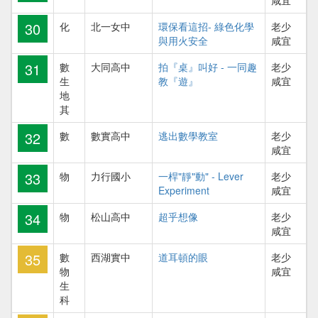
30
化
北一女中
環保看這招- 綠色化學
老少
與用火安全
咸宜
31
數
大同高中
拍『桌』叫好 - 一同趣
老少
生
教『遊』
咸宜
地
其
32
數
數實高中
逃出數學教室
老少
咸宜
33
物
力行國小
一桿"靜"動" - Lever
老少
Experiment
咸宜
34
物
松山高中
超乎想像
老少
咸宜
35
數
西湖實中
道耳頓的眼
老少
物
咸宜
生
科