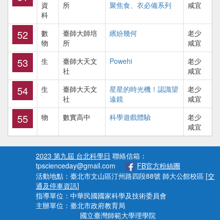
資
所
聚焦食、衣必備系列
咸宜
科
52
數
臺師大師培
繽紛幾何
老少
物
所
咸宜
53
生
臺師大天文
Powehi
老少
社
咸宜
54
生
臺師大天文
星星的時光機！認識望
老少
社
遠鏡
咸宜
55
物
數實高中
科學遊戲體驗
老少
咸宜
2023 第九屆 台北科學日
聯絡信箱：
tpscienceday@gmail.com
FB官方粉絲團
活動地點：臺北市文山區汀州路四段88號 師大公館校區
[交
通及停車資訊]
指導單位：中華民國國家科學及技術委員會
主辦單位：臺北市政府教育局
國立臺灣師範大學理學院