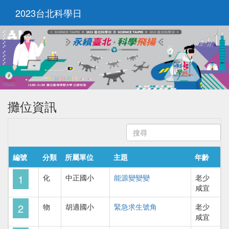
2023台北科學日
Togg
navi
攤位資訊
編號
分類
所屬單位
主題
年齡
1
化
中正國小
能源變變變
老少
咸宜
2
物
胡適國小
緊急求生號角
老少
咸宜