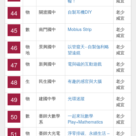
輪！
咸宜
44
物
關渡國中
自製耳機DIY
老少
咸宜
45
數
南門國中
Mobius Strip
老少
咸宜
46
物
景興國中
以管窺天--自製伽利略
老少
地
望遠鏡
咸宜
47
物
新興國中
電與磁的互動遊戲
老少
咸宜
48
生
民生國中
有趣的感官與大腦
老少
咸宜
49
物
建國中學
光環迷蹤
老少
咸宜
50
數
臺師大數學
一起來玩數學
老少
系
Play+Mathematics
咸宜
51
物
臺師大光電
淨零排碳、永續生活 –
老少