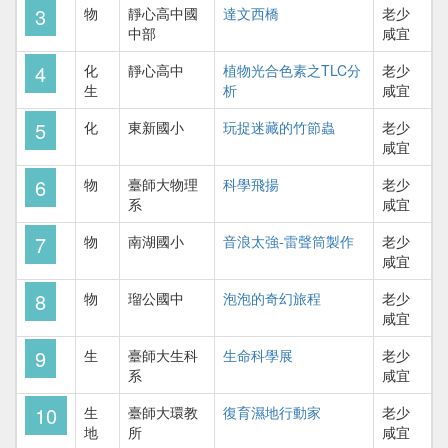
3
物
靜心高中國
達文西橋
老少
中部
咸宜
4
化
靜心高中
植物光合色素之TLC分
老少
生
析
咸宜
5
化
東新國小
玩捉迷藏的竹節蟲
老少
咸宜
6
物
臺師大物理
科學飛揚
老少
系
咸宜
7
物
南湖國小
音浪太強-雷聲筒製作
老少
咸宜
8
物
瑠公國中
泡泡的奇幻旅程
老少
咸宜
9
生
臺師大生科
生命科學展
老少
系
咸宜
10
生
臺師大環教
復育濕地行動家
老少
地
所
咸宜