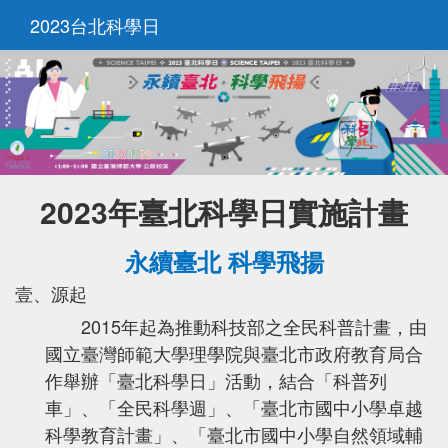
2023台北科學日
Togg
navi
2023年臺北科學日實施計畫
永續臺北 科學飛揚
壹、源起
2015年起為推動科技部之全民科普計畫，由
國立臺灣師範大學理學院與臺北市政府教育局合
作舉辦「臺北科學日」活動，結合「科普列
車」、「全民科學週」、「臺北市國中小學卓越
科學教育計畫」、「臺北市國中小學自然領域輔